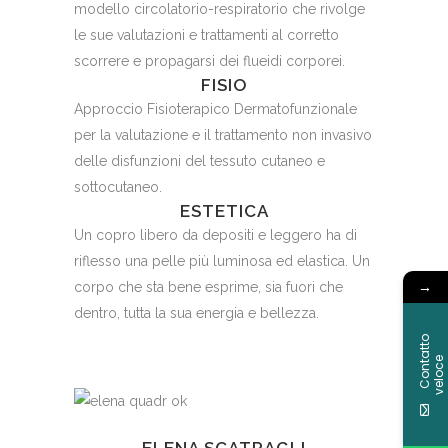
modello circolatorio-respiratorio che rivolge
le sue valutazioni e trattamenti al corretto
scorrere e propagarsi dei flueidi corporei.
FISIO
Approccio Fisioterapico Dermatofunzionale
per la valutazione e il trattamento non invasivo
delle disfunzioni del tessuto cutaneo e
sottocutaneo.
ESTETICA
Un copro libero da depositi e leggero ha di
riflesso una pelle più luminosa ed elastica. Un
→
corpo che sta bene esprime, sia fuori che
dentro, tutta la sua energia e bellezza.
C
o
n
t
a
t
t
o
v
e
l
o
c
e