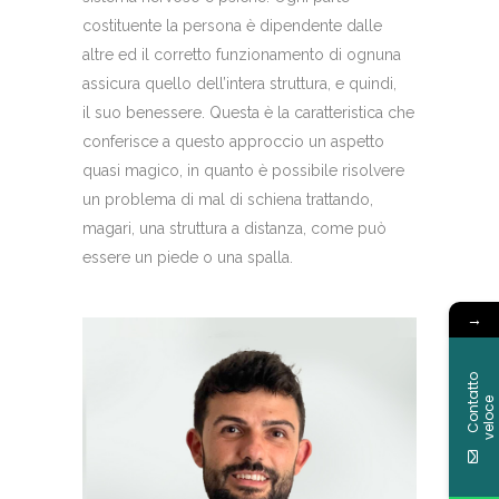
costituente la persona è dipendente dalle
altre ed il corretto funzionamento di ognuna
assicura quello dell’intera struttura, e quindi,
il suo benessere. Questa è la caratteristica che
conferisce a questo approccio un aspetto
quasi magico, in quanto è possibile risolvere
un problema di mal di schiena trattando,
magari, una struttura a distanza, come può
essere un piede o una spalla.
→
C
o
n
t
a
t
t
o
v
e
l
o
c
e