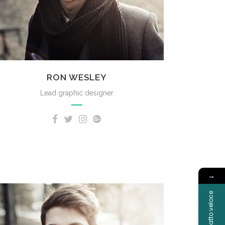
RON WESLEY
Lead graphic designer
→
Contatto veloce